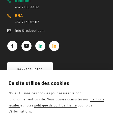
Redebel
+32 71 85 33 92
RRA
+32 71 36 92 07
info@redebel.com
DONNÉES MÉTÉO
Ce site utilise des cookies
Nous utilisons des cookies pour assurer le bon
fonctionnement du site. Vous pouvez consulter nos
mentions
légales
et notre
politique de confidentialité
pour plus
d'informations.
Redebel SA - BE0434.767.559