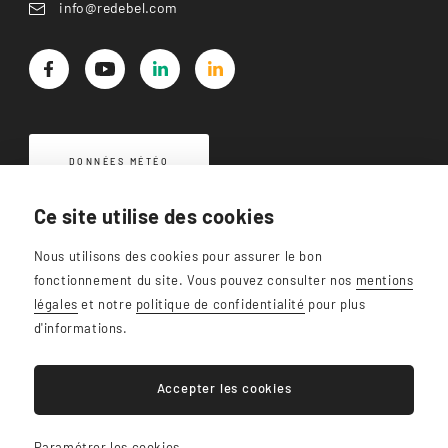
info@redebel.com
DONNÉES MÉTÉO
Ce site utilise des cookies
Nous utilisons des cookies pour assurer le bon
fonctionnement du site. Vous pouvez consulter nos
mentions
légales
et notre
politique de confidentialité
pour plus
d'informations.
Redebel SA - BE0434.767.559
RRA SRL - BE0647.909.322
Accepter les cookies
Plan du site
Mentions légales
Cookies
Paramétrer les cookies